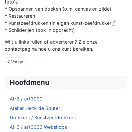
foto's
* Opspannen van doeken (o.m. canvas en zijde)
* Restaureren
* Kunstzeefdrukken (in eigen kunst-zeefdrukkerij)
* Schilderijen (ook in opdracht)
Wilt u links ruilen of adverteren? Zie onze
contactpagina hoe u ons kunt bereiken.
Vorig artikel: Atelier Henk de Bouter
Vorige
Hoofdmenu
AHB / art3000
Atelier Henk de Bouter
Drukkerij / Kunstzeefdrukkerij
AHB / art3000 Webshops